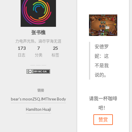
张书樵
力电声光热，涵尽学海无涯
安德罗
173
7
25
日志
分类
标签
妮：这
不是我
说的。
链接
请我一杯咖啡
bear's moon
ZSQ.IM
Three Body
吧！
Hamilton Huaji
赞赏