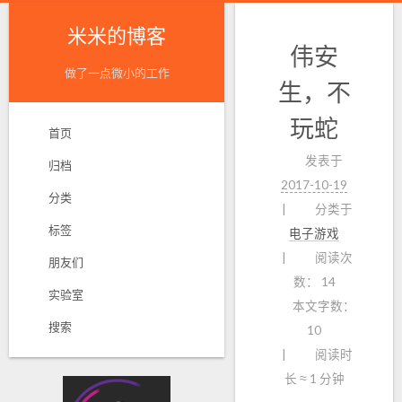
米米的博客
伟安
做了一点微小的工作
生，不
玩蛇
首页
发表于
归档
2017-10-19
分类
分类于
标签
电子游戏
阅读次
朋友们
数：
14
实验室
本文字数：
搜索
10
阅读时
长 ≈
1 分钟