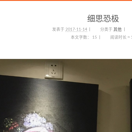
细思恐极
发表于
2017-11-14
分类于
其他
本文字数：
15
阅读时长 ≈