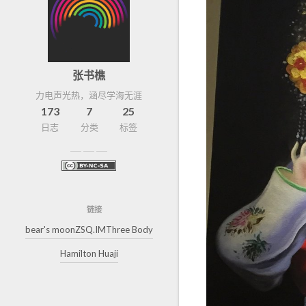
张书樵
力电声光热，涵尽学海无涯
173
7
25
日志
分类
标签
链接
bear's moon
ZSQ.IM
Three Body
Hamilton Huaji