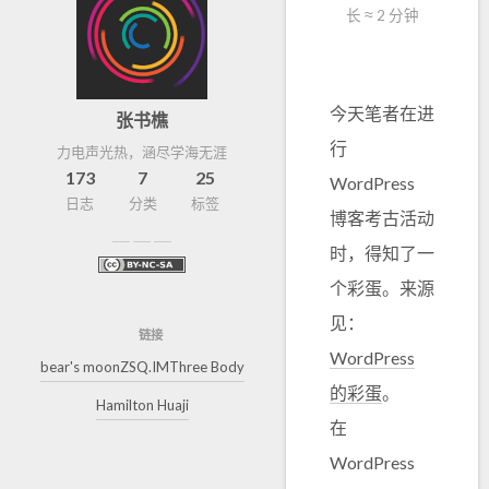
长 ≈
2 分钟
今天笔者在进
张书樵
行
力电声光热，涵尽学海无涯
173
7
25
WordPress
日志
分类
标签
博客考古活动
时，得知了一
个彩蛋。来源
见：
链接
WordPress
bear's moon
ZSQ.IM
Three Body
的彩蛋
。
Hamilton Huaji
在
WordPress