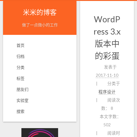
米米的博客
WordP
做了一点微小的工作
ress 3.x
版本中
首页
的彩蛋
归档
发表于
分类
2017-11-10
标签
分类于
朋友们
程序设计
阅读次
实验室
数：
8
搜索
本文字数：
502
阅读时