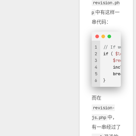
revision.ph
中有这样一
p
串代码：
1
// If we're c
2
if
 ( 
$left_re
3
$redirect
4
include
( 
5
break
;
6
}
而在
revision-
中，
js.php
有一串经过了