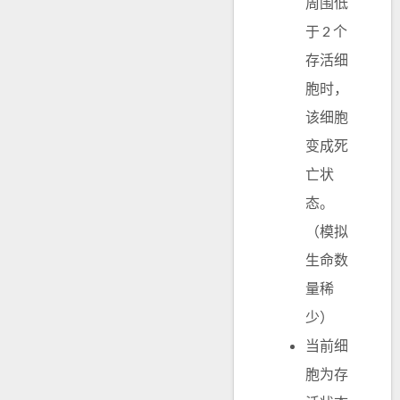
周围低
于 2 个
存活细
胞时，
该细胞
变成死
亡状
态。
（模拟
生命数
量稀
少）
当前细
胞为存