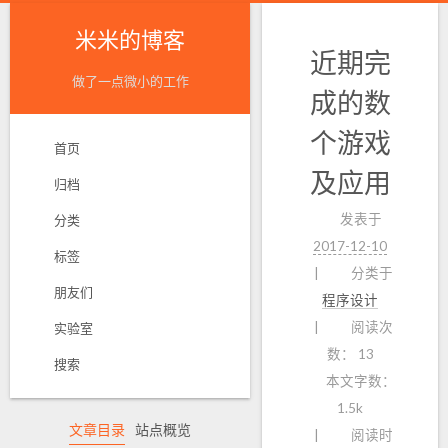
米米的博客
近期完
做了一点微小的工作
成的数
个游戏
首页
及应用
归档
发表于
分类
2017-12-10
标签
分类于
朋友们
程序设计
阅读次
实验室
数：
13
搜索
本文字数：
1.5k
文章目录
站点概览
阅读时