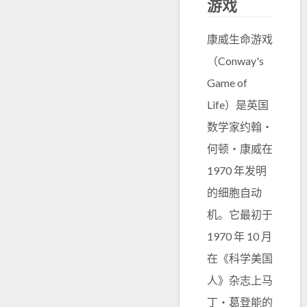
游戏
康威生命游戏
（Conway's
Game of
Life）是英国
数学家约翰・
何顿・康威在
1970 年发明
的细胞自动
机。它最初于
1970 年 10 月
在《科学美国
人》杂志上马
丁・葛登能的