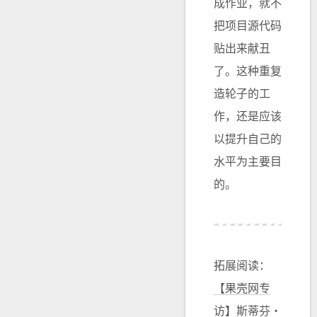
成作业，就不
把项目源代码
贴出来献丑
了。这种重复
造轮子的工
作，还是应该
以提升自己的
水平为主要目
的。
拓展阅读：
【果壳网专
访】斯蒂芬・