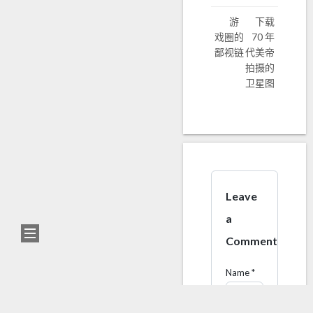
游
下载
戏圈的
70 年
鄙视链
代美帝
拍摄的
卫星图