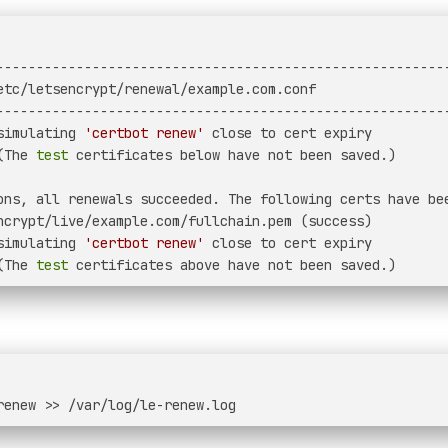
--------------------------------------------------------
etc/letsencrypt/renewal/example.com.conf
--------------------------------------------------------
simulating 
'certbot renew'
 close to cert expiry
(The 
test
 certificates below have not been saved.)
ons, all renewals succeeded. The following certs have be
ncrypt/live/example.com/fullchain.pem (success)
simulating 
'certbot renew'
 close to cert expiry
(The 
test
 certificates above have not been saved.)
renew >> /var/log/le-renew.log