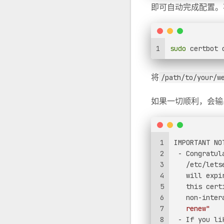
即可自动完成配置。不
1
sudo
 certbot 
将
/path/to/your/w
如果一切顺利，会输
1
IMPORTANT NO
2
 - Congratul
3
   /etc/lets
4
   will expi
5
   this cert
6
   non-inter
7
   renew"
8
 - If you li