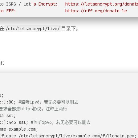
to ISRG / Let
's Encrypt:   https://letsencrypt.org/donat
to EFF:                    https://eff.org/donate-le
在
目录下。
/etc/letsencrypt/live/
nf：
0;
::]:80; 
#监听ipv6，若无必要可以删去
要求全部走https协议，注释上两行
43 ssl;
::]:443 ssl; 
#监听ipv6，若无必要可以删去
ame example.com;
ificate /etc/letsencrypt/live/example.com/fullchain.pem;