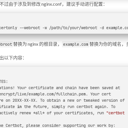
过由于涉及到修改 nginx.conf，建议手动进行配置：
certonly --webroot -w /path/to/your/webroot -d example.c
替换为 nginx 的根目录，
替换为你的域名，
ebroot
example.com
出以下内容：
TES:
ations! Your certificate and chain have been saved at
encrypt/live/example.com/fullchain.pem. Your cert
re on 20XX-XX-XX. To obtain a new or tweaked version of
ificate 
in
 the future, simply run certbot again. To
actively renew *all* of your certificates, run 
"certbot
ke Certbot, please consider supporting our work by: