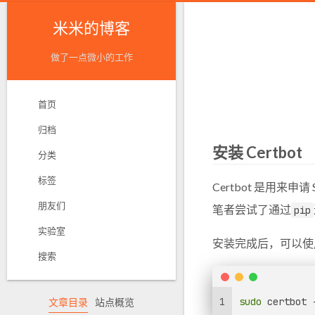
米米的博客
做了一点微小的工作
首页
归档
安装 Certbot
分类
标签
Certbot 是用来申
朋友们
笔者尝试了通过
pip
实验室
安装完成后，可以使
搜索
1
sudo
 certbot 
文章目录
站点概览