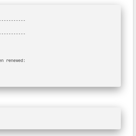
-----------
-----------
en renewed: