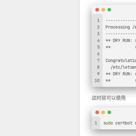
1
------------
2
Processing /
3
------------
4
** DRY RUN: 
5
**          
6
7
Congratulati
8
  /etc/letse
9
** DRY RUN: 
10
**          
这时就可以使用
1
sudo
 certbot 