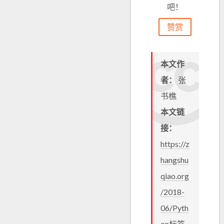
吧！
赞赏
本文作
者：
张
书樵
本文链
接：
https://z
hangshu
qiao.org
/2018-
06/Pyth
on标签