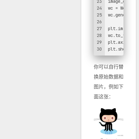
23
image_colors
24
wc = WordClo
25
wc.generate_
26
27
plt.imshow(w
28
wc.to_file(
"
29
plt.axis(
"of
30
plt.show()
你可以自行替
换原始数据和
图片，例如下
面这张：