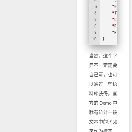
4
"Java"
: 
5
"Go"
: 
8
,
6
"TypeScr
7
"C++"
: 
7
8
"Ruby"
: 
9
"PHP"
: 
5
10
}
当然，这个字
典不一定需要
自己写，也可
以通过一些语
料库获得。官
方的 Demo 中
就有统计一段
文本中的词频
来作为标签