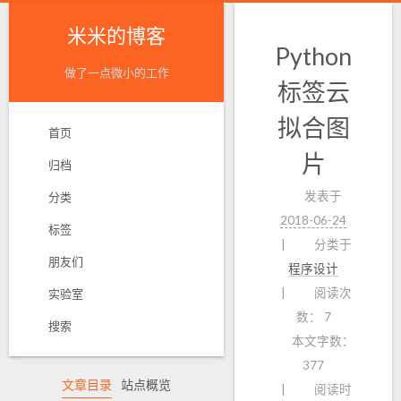
米米的博客
Python
做了一点微小的工作
标签云
拟合图
首页
片
归档
发表于
分类
2018-06-24
标签
分类于
朋友们
程序设计
阅读次
实验室
数：
7
搜索
本文字数：
377
文章目录
站点概览
阅读时