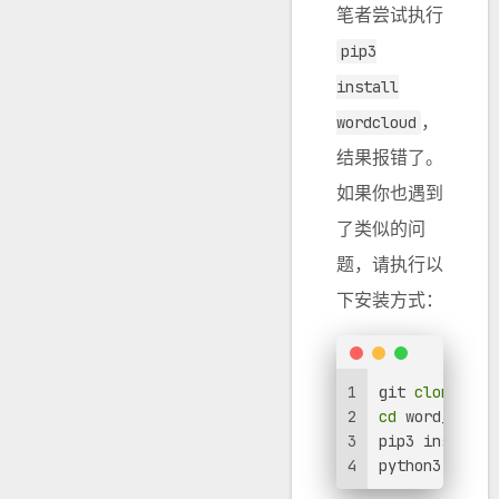
笔者尝试执行
pip3
install
，
wordcloud
结果报错了。
如果你也遇到
了类似的问
题，请执行以
下安装方式：
1
git 
clone
 htt
2
cd
 word_cloud
3
pip3 install 
4
python3 setup