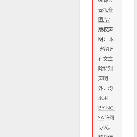
云拟合
图片/
版权声
明：
本
博客所
有文章
除特别
声明
外，均
采用
BY-NC-
SA
许可
协议。
转载请