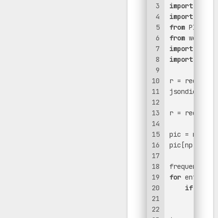
3
import
 numpy
4
import
 json
5
from
 PIL 
imp
6
from
 wordclo
7
import
 matpl
8
import
 reque
9
10
r = requests
11
jsondict = j
12
13
r = requests
14
15
pic = np.arr
16
pic[np.where
17
18
frequencies 
19
for
 entry 
in
20
if
 entry
21
        freq
22