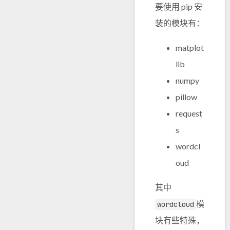
要使用 pip 安
装的模块有：
matplot
lib
numpy
pillow
request
s
wordcl
oud
其中
模
wordcloud
块有些特殊，