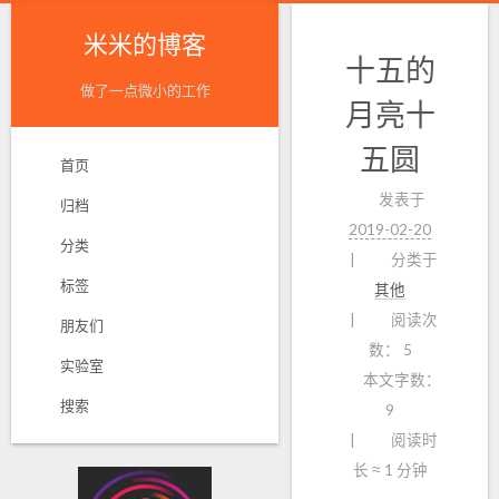
米米的博客
十五的
做了一点微小的工作
月亮十
五圆
首页
发表于
归档
2019-02-20
分类
分类于
标签
其他
阅读次
朋友们
数：
5
实验室
本文字数：
搜索
9
阅读时
长 ≈
1 分钟