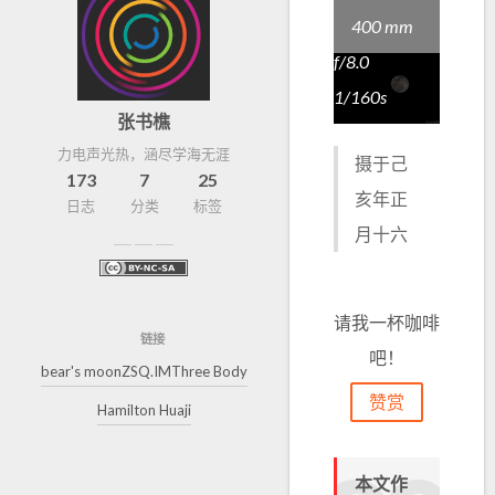
400 mm
f/8.0
1/160s
张书樵
力电声光热，涵尽学海无涯
摄于己
173
7
25
亥年正
日志
分类
标签
月十六
请我一杯咖啡
链接
吧！
bear's moon
ZSQ.IM
Three Body
赞赏
Hamilton Huaji
本文作