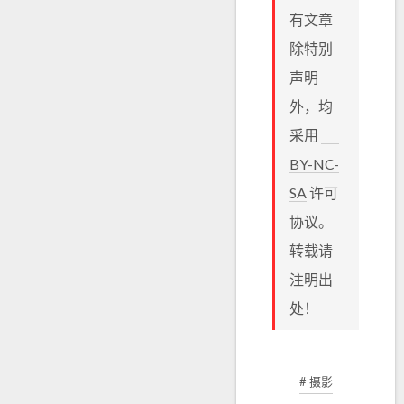
有文章
除特别
声明
外，均
采用
BY-NC-
SA
许可
协议。
转载请
注明出
处！
# 摄影