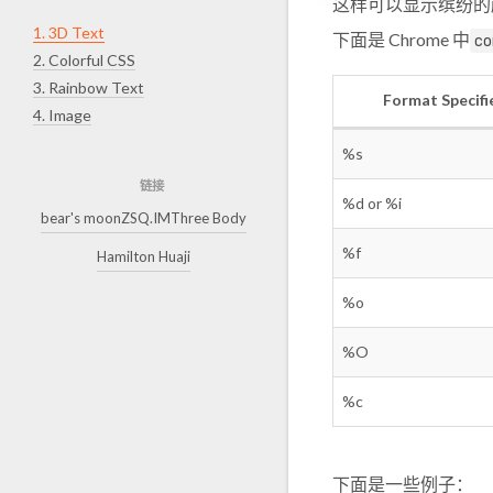
这样可以显示缤纷的
1.
3D Text
下面是 Chrome 中
co
2.
Colorful CSS
3.
Rainbow Text
Format Specifi
4.
Image
%s
链接
%d or %i
bear's moon
ZSQ.IM
Three Body
%f
Hamilton Huaji
%o
%O
%c
下面是一些例子：