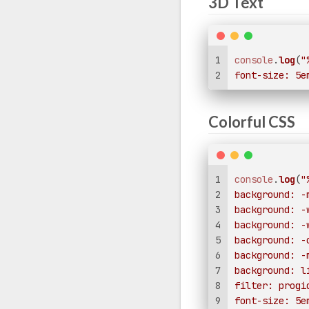
3D Text
1
console
.
log
(
"
2
font-size: 5e
Colorful CSS
1
console
.
log
(
"
2
background: -
3
background: -
4
background: -
5
background: -
6
background: -
7
background: l
8
filter: progi
9
font-size: 5e