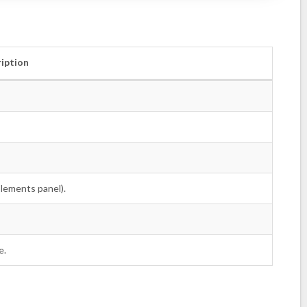
iption
lements panel).
e.