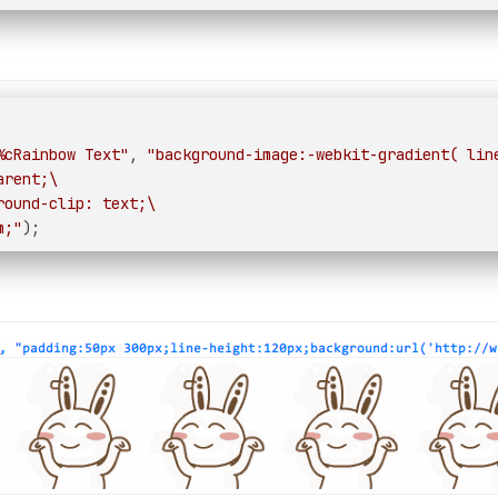
%cRainbow Text"
, 
"background-image:-webkit-gradient( lin
arent;\
round-clip: text;\
m;"
);