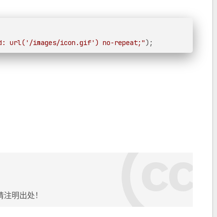
d: url('/images/icon.gif') no-repeat;"
);
请注明出处！