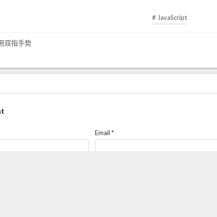
# JavaScript
 禁用双指手势