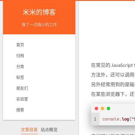
米米的博客
做了一点微小的工作
首页
归档
在常见的 JavaScr
分类
方法外，还可以调用
标签
另外经常用到的是输
朋友们
在某些浏览器下，还
实验室
搜索
1
console
.
log
(
"
文章目录
站点概览