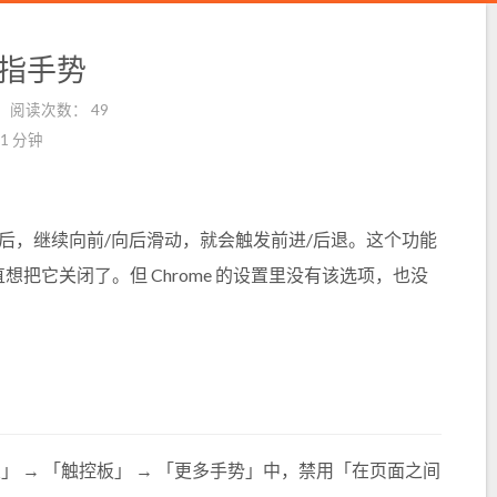
用双指手势
阅读次数：
49
1 分钟
尽头后，继续向前/向后滑动，就会触发前进/后退。这个功能
，笔者一直想把它关闭了。但 Chrome 的设置里没有该选项，也没
置」 → 「触控板」 → 「更多手势」中，禁用「在页面之间