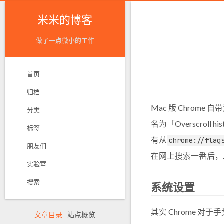
米米的博客
做了一点微小的工作
首页
归档
Mac 版 Chro
分类
名为「Overscrol
标签
有从
chrome://flag
朋友们
在网上搜索一番后，
实验室
搜索
系统设置
其实 Chrome 
文章目录
站点概览