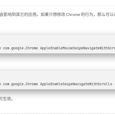
会影响到其它的应用。如果只想修改 Chrome 的行为，那么可
e com.google.Chrome AppleEnableMouseSwipeNavigateWithScr
e com.google.Chrome AppleEnableSwipeNavigateWithScrolls 
即可生效。