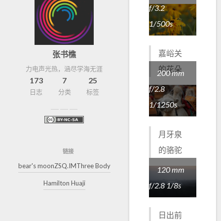
f/3.2
1/500s
嘉峪关
张书樵
的花朵
力电声光热，涵尽学海无涯
200 mm
173
7
25
f/2.8
日志
分类
标签
1/1250s
月牙泉
的骆驼
链接
bear's moon
ZSQ.IM
Three Body
120 mm
Hamilton Huaji
f/2.8 1/8s
日出前