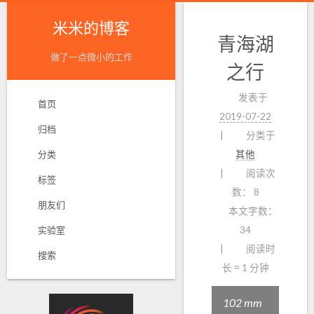
米米的博客
青海湖
做了一点微小的工作
之行
发表于
首页
2019-07-22
归档
分类于
分类
其他
阅读次
标签
数：
8
朋友们
本文字数：
实验室
34
阅读时
搜索
长 ≈
1 分钟
102 mm