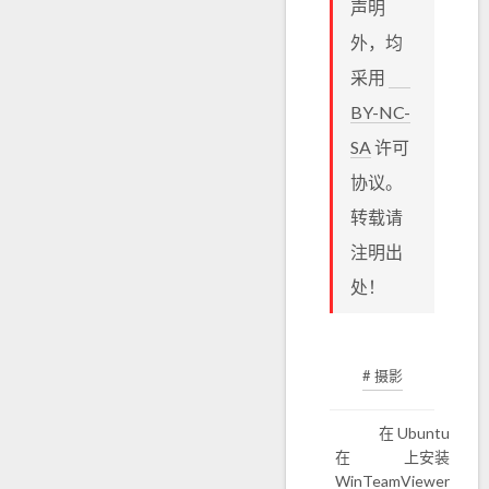
声明
外，均
采用
BY-NC-
SA
许可
协议。
转载请
注明出
处！
# 摄影
在 Ubuntu
在
上安装
Win
TeamViewer