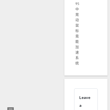
95
中
晃
动
鼠
标
竟
能
加
速
系
统