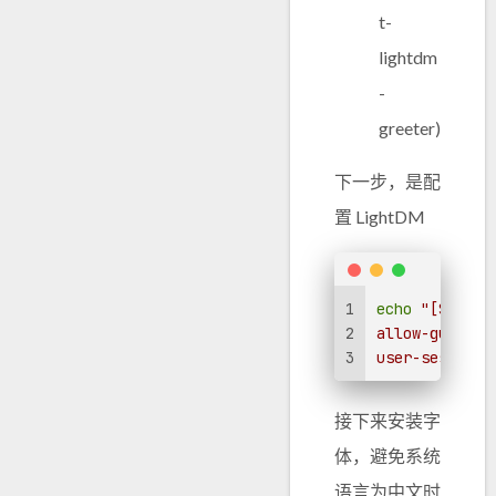
t-
lightdm
-
greeter)
下一步，是配
置 LightDM
1
echo
"[Seat:*
2
allow-guest=f
3
user-session=
接下来安装字
体，避免系统
语言为中文时