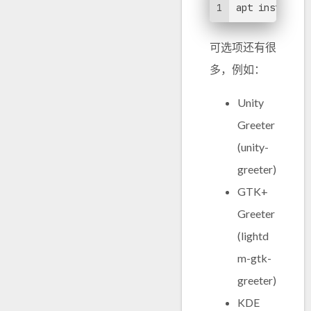
1
apt install l
可选项还有很
多，例如：
Unity
Greeter
(unity-
greeter)
GTK+
Greeter
(lightd
m-gtk-
greeter)
KDE