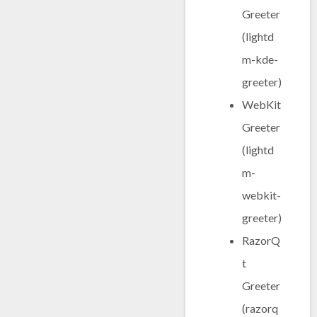
Greeter
(lightd
m-kde-
greeter)
WebKit
Greeter
(lightd
m-
webkit-
greeter)
RazorQ
t
Greeter
(razorq