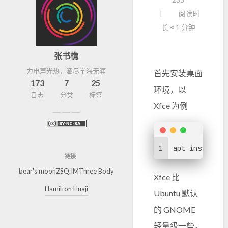
235
阅读时
长 ≈
1 分钟
张书樵
力电声光热，涵尽学海无涯
首先安装桌面
173
7
25
环境，以
日志
分类
标签
Xfce 为例
1
apt install x
链接
bear's moon
ZSQ.IM
Three Body
Xfce 比
Hamilton Huaji
Ubuntu 默认
的 GNOME
轻量级一些。