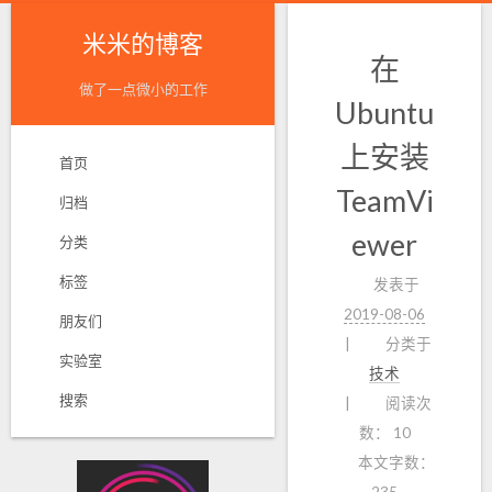
米米的博客
在
做了一点微小的工作
Ubuntu
上安装
首页
TeamVi
归档
ewer
分类
标签
发表于
2019-08-06
朋友们
分类于
实验室
技术
搜索
阅读次
数：
10
本文字数：