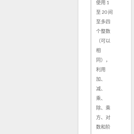
使用 1
至 20 间
至多四
个整数
（可以
相
同），
利用
加、
减、
乘、
除、乘
方、对
数和阶