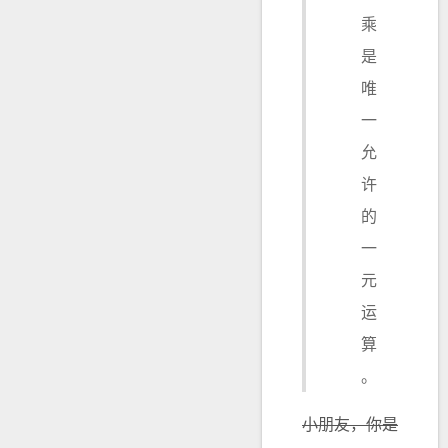
乘
是
唯
一
允
许
的
一
元
运
算
。
小朋友，你是