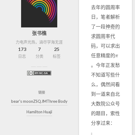
去年的圆周率
日，笔者解析
了一段
神奇的
张书樵
求圆周率代
力电声光热，涵尽学海无涯
码
，可以求出
173
7
25
任意精度的
日志
分类
标签
。今年正发愁
不知道写些什
么，偶然间看
链接
到一道来自北
bear's moon
ZSQ.IM
Three Body
大数院公众号
Hamilton Huaji
的题目，索性
分享过来：