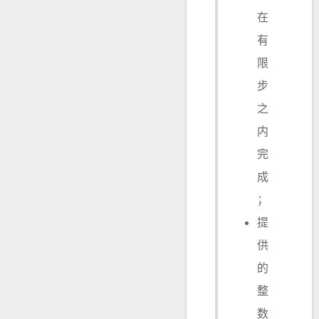
在
有
限
步
之
内
完
成
；
提
供
的
整
数