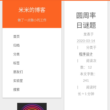
米米的博客
圆周率
做了一点微小的工作
日谜题
发表于
首页
2020-03-14
归档
分类于
分类
程序设计
阅读次
标签
数：
12
朋友们
本文字数：
实验室
241
阅读时
搜索
长 ≈
1 分钟