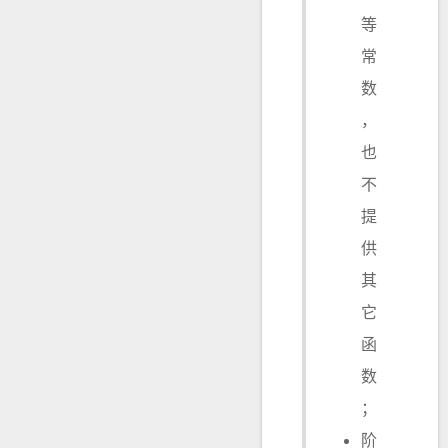
等
常
数
，
也
不
提
供
其
它
函
数
；
阶