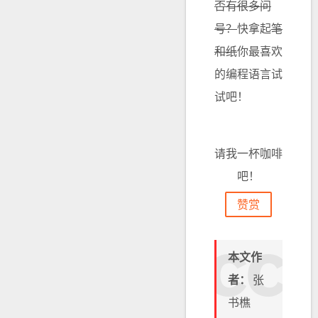
否有很多问
号？
快拿起
笔
和纸
你最喜欢
的编程语言试
试吧！
请我一杯咖啡
吧！
赞赏
本文作
者：
张
书樵