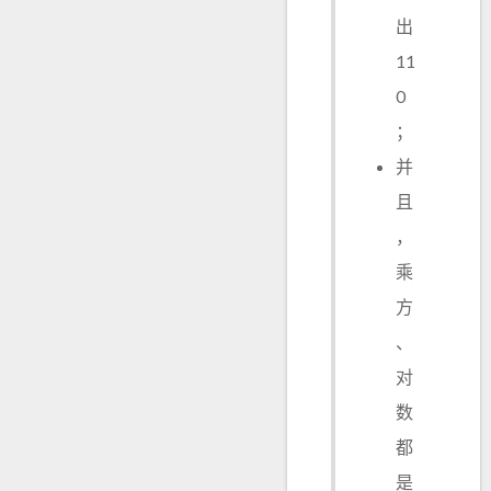
出
11
0
；
并
且
，
乘
方
、
对
数
都
是