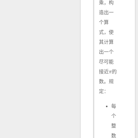
乘，构
造出一
个算
式，使
其计算
出一个
尽可能
接近
的
数。规
定：
每
个
整
数