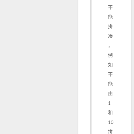
不
能
拼
凑
，
例
如
不
能
由
1
和
10
拼