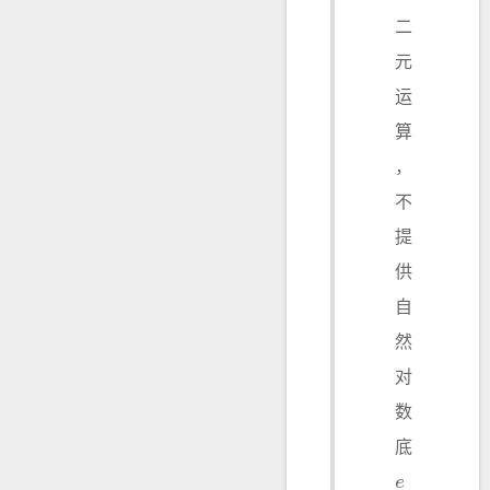
二
元
运
算
，
不
提
供
自
然
对
数
底