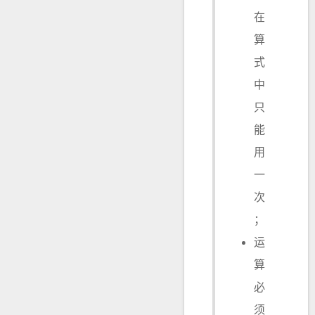
在
算
式
中
只
能
用
一
次
；
运
算
必
须