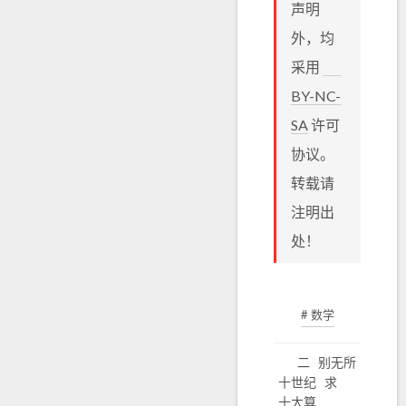
声明
外，均
采用
BY-NC-
SA
许可
协议。
转载请
注明出
处！
# 数学
二
别无所
十世纪
求
十大算