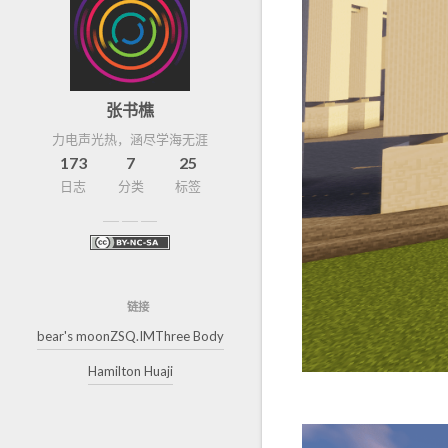
张书樵
力电声光热，涵尽学海无涯
173
7
25
日志
分类
标签
链接
bear's moon
ZSQ.IM
Three Body
Hamilton Huaji