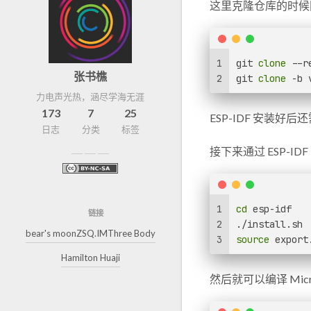
这里克隆仓库的时候
1
git 
clone
 --r
张书樵
2
git 
clone
 -b 
力电声光热，涵尽学海无涯
173
7
25
ESP-IDF 安装好后
日志
分类
标签
接下来通过 ESP-I
1
cd
 esp-idf
链接
2
./install.sh
bear's moon
ZSQ.IM
Three Body
3
source
 export
Hamilton Huaji
然后就可以编译 Micro