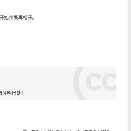
到开始烧录再松开。
请注明出处！