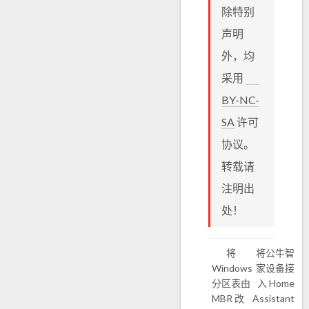
除特别
声明
外，均
采用
BY-NC-
SA
许可
协议。
转载请
注明出
处！
将
将公牛智
Windows
家设备接
分区表由
入 Home
MBR 改
Assistant