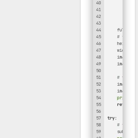
40
        img.
41
prin
42
# 
43
        full
44
    full_ima
45
# 计算生
46
    height =
47
    width = 
48
    image = 
49
    image.pa
50
        full
51
# 创建一
52
    image_pa
53
    image.sa
54
print
(
f
55
return
 i
56
57
try
:
58
# 设置桌
59
    subproce