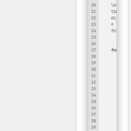
20
    latest_t
21
    time = 
s
22
    dirpath 
23
# 下载的
24
    full_ima
25
'RGB
26
27
for
 i, j
28
        imgn
29
# 图片
30
        url 
31
            
32
prin
33
# 设
34
        resp
35
        imag
36
        img 
37
        widt
38
# 
39
asse