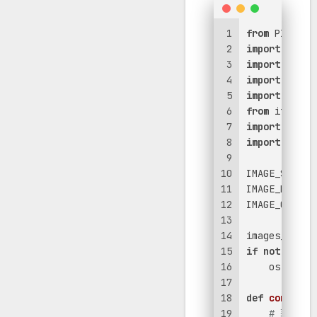
1
from
 PIL 
imp
2
import
 os
3
import
 datet
4
import
 reque
5
import
 subpr
6
from
 itertoo
7
import
 trace
8
import
 tempf
9
10
IMAGE_SIZE =
11
IMAGE_ROW = 
12
IMAGE_COLUMN
13
14
images_dir =
15
if
not
 os.pa
16
    os.maked
17
18
def
compose_
19
# 获取最