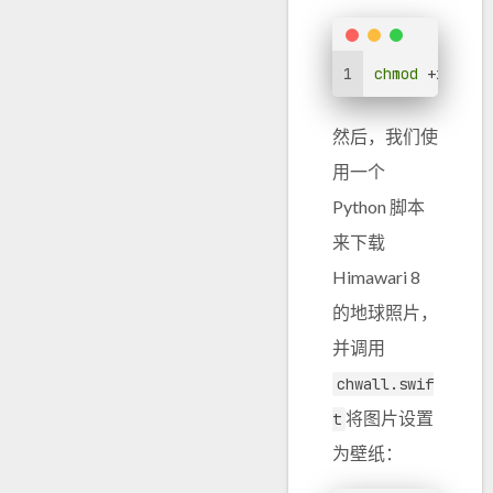
1
chmod
 +x chwa
然后，我们使
用一个
Python 脚本
来下载
Himawari 8
的地球照片，
并调用
chwall.swif
将图片设置
t
为壁纸：