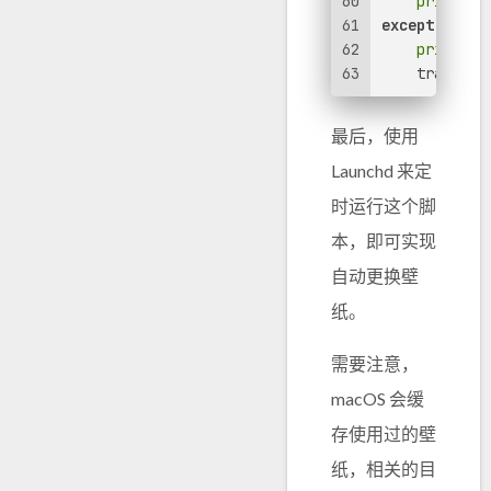
60
print
(
'
61
except
 Excep
62
print
(
'
63
    tracebac
最后，使用
Launchd 来定
时运行这个脚
本，即可实现
自动更换壁
纸。
需要注意，
macOS 会缓
存使用过的壁
纸，相关的目