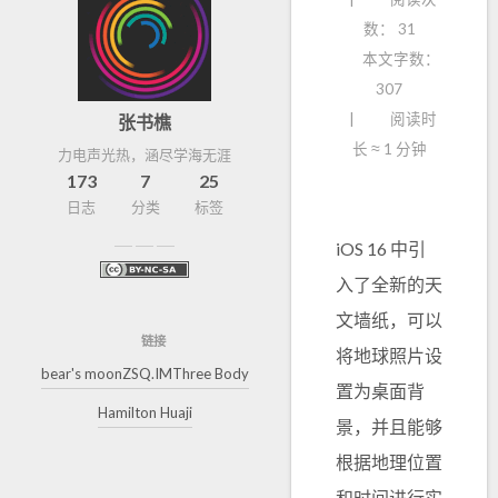
数：
31
本文字数：
307
阅读时
张书樵
长 ≈
1 分钟
力电声光热，涵尽学海无涯
173
7
25
日志
分类
标签
iOS 16 中引
入了全新的天
文墙纸，可以
链接
将地球照片设
bear's moon
ZSQ.IM
Three Body
置为桌面背
Hamilton Huaji
景，并且能够
根据地理位置
和时间进行实