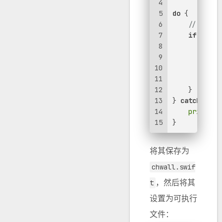
4
5
do
 {
6
// get t
7
if
let
 s
8
// g
9
let
 
10
// s
11
try
12
    }
13
} 
catch
 {
14
print
(er
15
}
将其保存为
chwall.swif
，然后将其
t
设置为可执行
文件：