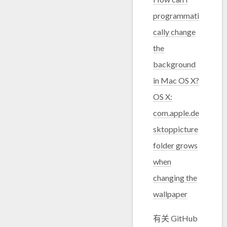
programmati
cally change
the
background
in Mac OS X?
OS X:
com.apple.de
sktoppicture
folder grows
when
changing the
wallpaper
有关 GitHub