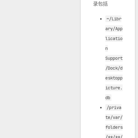
录包括
~/Libr
ary/App
licatio
n
Support
/Dock/d
esktopp
icture.
db
/priva
te/var/
folders
/**/**/