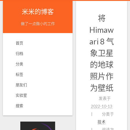
米米的博客
将
做了一点微小的工作
Himaw
ari 8 气
首页
象卫星
归档
的地球
分类
照片作
标签
朋友们
为壁纸
实验室
发表于
搜索
2022-10-13
分类于
技术
阅读次