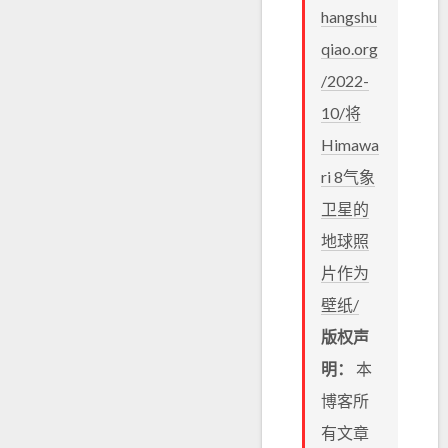
hangshu
qiao.org
/2022-
10/将
Himawa
ri 8气象
卫星的
地球照
片作为
壁纸/
版权声
明：
本
博客所
有文章