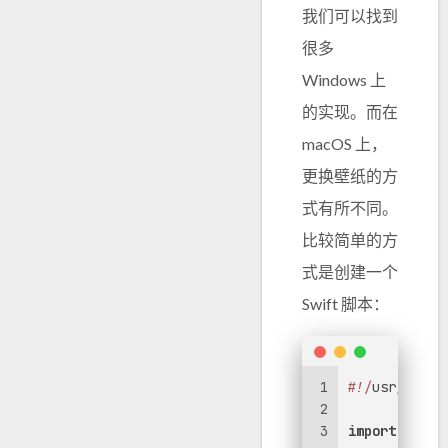
我们可以找到
很多
Windows 上
的实现。而在
macOS 上，
更换壁纸的方
式有所不同。
比较简单的方
式是创建一个
Swift 脚本：
1
#
!/
usr
/bin/
e
2
3
import
 Cocoa