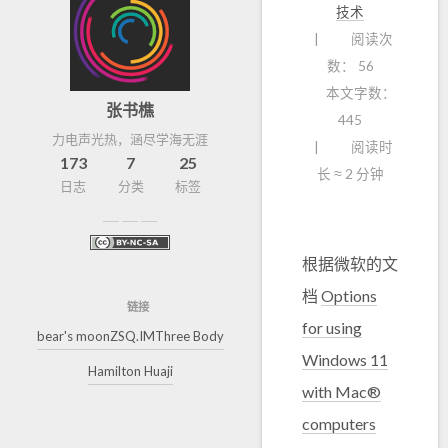
技术
阅读次
数：
56
本文字数：
张书樵
445
力电声光热，涵尽学海无涯
阅读时
173
7
25
长 ≈
2 分钟
日志
分类
标签
根据微软的文
档
Options
链接
for using
bear's moon
ZSQ.IM
Three Body
Windows 11
Hamilton Huaji
with Mac®
computers