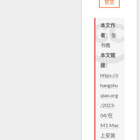
赞赏
本文作
者：
张
书樵
本文链
接：
https://z
hangshu
qiao.org
/2023-
04/在
M1 Mac
上安装