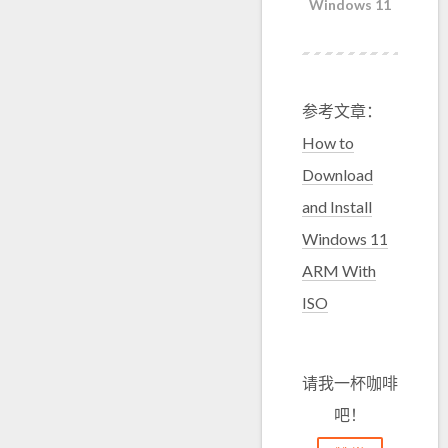
Windows 11
参考文章：
How to
Download
and Install
Windows 11
ARM With
ISO
请我一杯咖啡
吧！