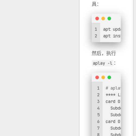
具：
1
apt update
2
apt install -
然后，执行
：
aplay -l
1
# aplay -l
2
**** List of
3
card 0: PCH 
4
  Subdevices
5
  Subdevice 
6
card 0: PCH 
7
  Subdevices
8
  Subdevice 