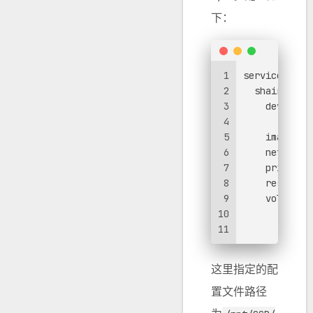
下：
1
services:
2
shairport-
3
devices:
4
-
/dev
5
image:
m
6
network_
7
privileg
8
restart:
9
volumes:
10
-
>-
11
/mnt
这里指定的配
置文件路径