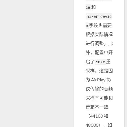
和
ce
mixer_devic
字段也需要
e
根据实际情况
进行调整。此
外，配置中开
启了
重
soxr
采样，这是因
为 AirPlay 协
议传输的音频
采样率可能和
音箱不一致
（44100 和
48000），如