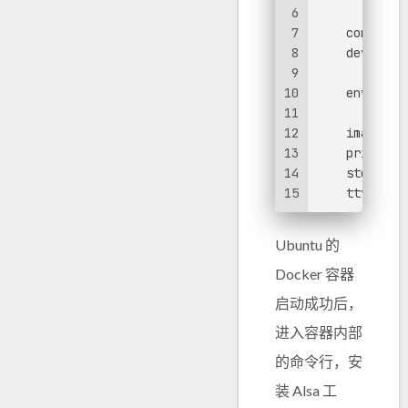
6
-
slee
7
containe
8
devices:
9
-
/dev
10
environm
11
-
DEBI
12
image:
u
13
privileg
14
stdin_op
15
tty:
Tru
Ubuntu 的
Docker 容器
启动成功后，
进入容器内部
的命令行，安
装 Alsa 工