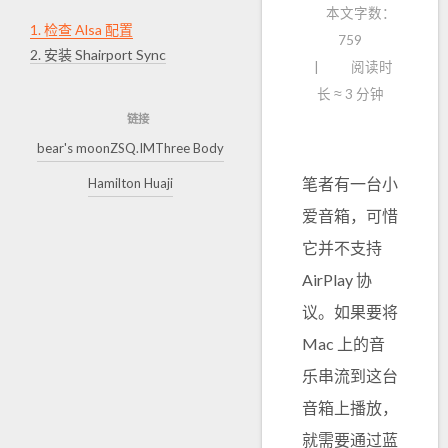
本文字数：
1.
检查 Alsa 配置
759
2.
安装 Shairport Sync
阅读时
长 ≈
3 分钟
链接
bear's moon
ZSQ.IM
Three Body
笔者有一台小
Hamilton Huaji
爱音箱，可惜
它并不支持
AirPlay 协
议。如果要将
Mac 上的音
乐串流到这台
音箱上播放，
就需要通过蓝