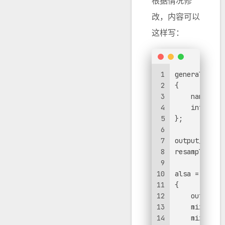
根据情况修
改，内容可以
这样写：
1
general =
2
{
3
    name = "
4
    interpol
5
};
6
7
output_backe
8
resample_bac
9
10
alsa =
11
{
12
    output_d
13
    mixer_co
14
    mixer_de