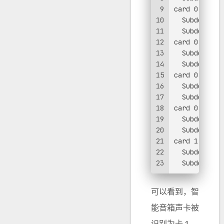
9
card 0: PCH 
10
  Subdevices
11
  Subdevice 
12
card 0: PCH 
13
  Subdevices
14
  Subdevice 
15
card 0: PCH 
16
  Subdevices
17
  Subdevice 
18
card 0: PCH 
19
  Subdevices
20
  Subdevice 
21
card 1: Pro
22
  Subdevices
23
  Subdevice 
可以看到，智
能音箱声卡被
识别为卡 1，