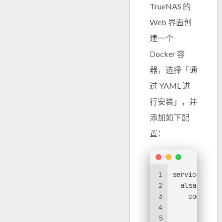
TrueNAS 的
Web 界面创
建一个
Docker 容
器，选择「通
过 YAML 进
行安装」，并
添加如下配
置：
1
services:
2
alsa-check
3
command:
4
-
bash
5
-
'-c'