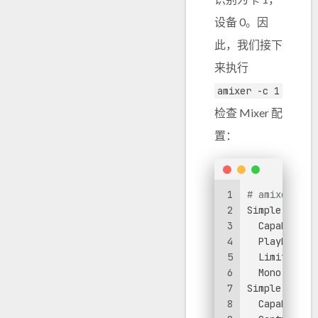
设备 0。因
此，我们接下
来执行
amixer -c 1
检查 Mixer 配
置：
1
# amixer -c 
2
Simple mixer
3
  Capabiliti
4
  Playback c
5
  Limits: Pl
6
  Mono: Play
7
Simple mixer
8
  Capabiliti