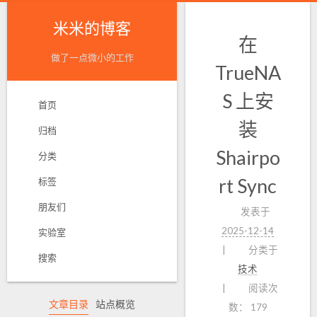
米米的博客
在
做了一点微小的工作
TrueNA
S 上安
首页
装
归档
Shairpo
分类
rt Sync
标签
朋友们
发表于
2025-12-14
实验室
分类于
搜索
技术
阅读次
文章目录
站点概览
数：
179