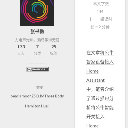
本文字数：
444
阅读时
长 ≈
2 分钟
张书樵
力电声光热，涵尽学海无涯
173
7
25
在文章
将公牛
日志
分类
标签
智家设备接入
Home
Assistant
链接
中，笔者介绍
bear's moon
ZSQ.IM
Three Body
了通过抓包分
Hamilton Huaji
析将公牛智能
开关接入
Home