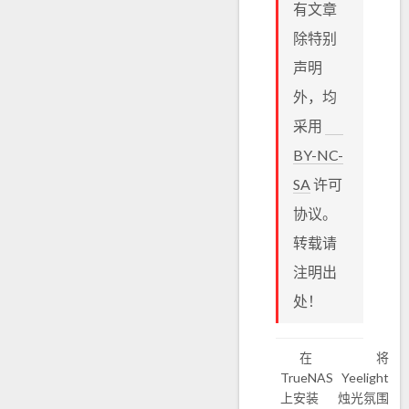
有文章
除特别
声明
外，均
采用
BY-NC-
SA
许可
协议。
转载请
注明出
处！
在
将
TrueNAS
Yeelight
上安装
烛光氛围