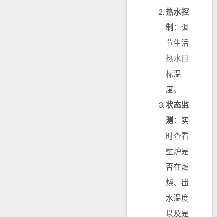
热水控
制
：调
节生活
热水目
标温
度。
状态监
测
：实
时查看
壁炉是
否在燃
烧、出
水温度
以及是