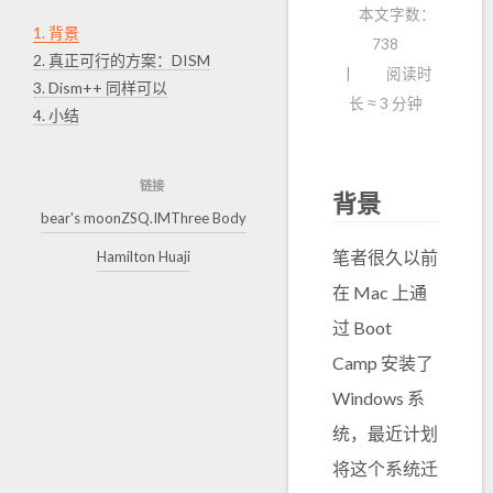
本文字数：
1.
背景
738
2.
真正可行的方案：DISM
阅读时
3.
Dism++ 同样可以
长 ≈
3 分钟
4.
小结
链接
背景
bear's moon
ZSQ.IM
Three Body
笔者很久以前
Hamilton Huaji
在 Mac 上通
过 Boot
Camp 安装了
Windows 系
统，最近计划
将这个系统迁