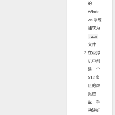
的
Windo
ws 系统
捕获为
.wim
文件
在虚拟
机中创
建一个
512 扇
区的虚
拟磁
盘，手
动建好