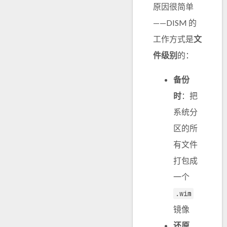
原因很简单
——DISM 的
工作方式是
文
件级别
的：
备份
时
：把
系统分
区的所
有文件
打包成
一个
.wim
镜像
还原