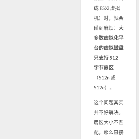
成 ESXi 虚拟
机）时，就会
碰到麻烦：
大
多数虚拟化平
台的虚拟磁盘
只支持 512
字节扇区
（512n 或
512e）。
这个问题其实
并不好解决。
扇区大小不匹
配，那么直接