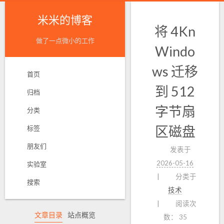
米米的博客
将 4Kn
做了一点微小的工作
Windo
ws 迁移
首页
到 512
归档
字节扇
分类
区磁盘
标签
朋友们
发表于
2026-05-16
实验室
分类于
搜索
技术
阅读次
文章目录
站点概览
数：
35