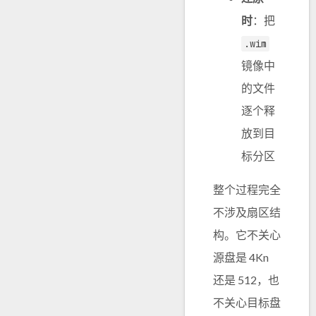
时
：把
.wim
镜像中
的文件
逐个释
放到目
标分区
整个过程完全
不涉及扇区结
构。它不关心
源盘是 4Kn
还是 512，也
不关心目标盘