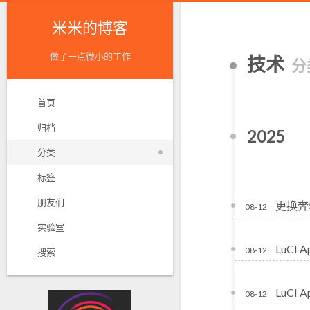
米米的博客
做了一点微小的工作
技术
分
首页
归档
2025
分类
标签
朋友们
更换奔驰
08-12
实验室
LuCI 
08-12
搜索
LuCI A
08-12