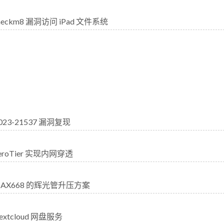
heckm8 漏洞访问 iPad 文件系统
2023-21537 漏洞复现
eroTier 实现内网穿透
MAX668 的辉光管升压方案
extcloud 网盘服务