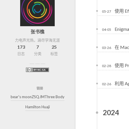
使用 Ef
05-27
Enig
04-05
张书樵
力电声光热，涵尽学海无涯
173
7
25
在 Mac
03-26
日志
分类
标签
使用 Pr
02-28
利用 A
02-26
链接
bear's moon
ZSQ.IM
Three Body
Hamilton Huaji
2024