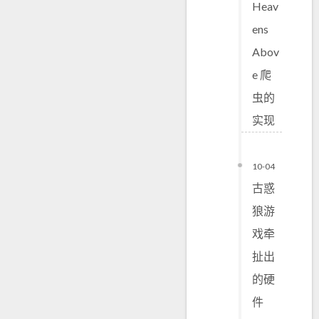
Heav
ens
Abov
e 爬
虫的
实现
10-04
古惑
狼游
戏牵
扯出
的硬
件