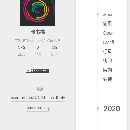
05-03
使用
张书樵
Open
力电声光热，涵尽学海无涯
CV 进
173
7
25
行星
日志
分类
标签
轨的
后期
处理
链接
bear's moon
ZSQ.IM
Three Body
2020
Hamilton Huaji