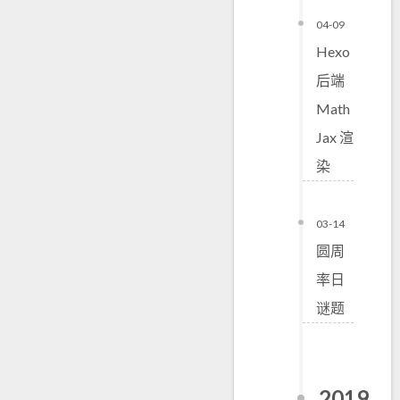
04-09
Hexo
后端
Math
Jax 渲
染
03-14
圆周
率日
谜题
2019