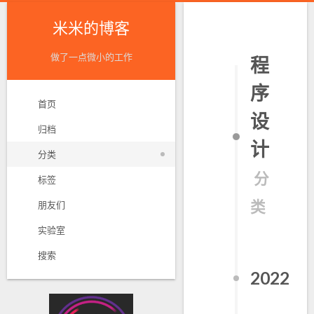
米米的博客
做了一点微小的工作
程
序
首页
设
归档
计
分类
分
标签
类
朋友们
实验室
搜索
2022