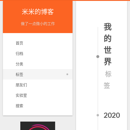
米米的博客
做了一点微小的工作
我
的
首页
世
归档
界
分类
标
标签
签
朋友们
实验室
搜索
2020