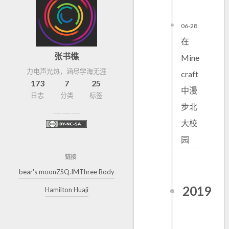
06-28
在
张书樵
Mine
力电声光热，涵尽学海无涯
craft
173
7
25
中漫
日志
分类
标签
步北
大校
园
链接
bear's moon
ZSQ.IM
Three Body
2019
Hamilton Huaji