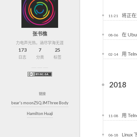
将正在运
11-21
张书樵
在 Ubu
08-06
力电声光热，涵尽学海无涯
173
7
25
用 Teln
02-14
日志
分类
标签
2018
链接
bear's moon
ZSQ.IM
Three Body
Hamilton Huaji
用 Tel
11-08
Linu
06-18